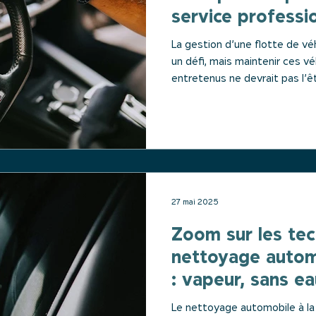
service professi
flotte
La gestion d’une flotte de vé
un défi, mais maintenir ces vé
entretenus ne devrait pas l’ê
professionnel des véhicules e
joue un rôle essentiel non seu
27 mai 2025
Zoom sur les te
nettoyage autom
: vapeur, sans ea
biodégradables
Le nettoyage automobile à la