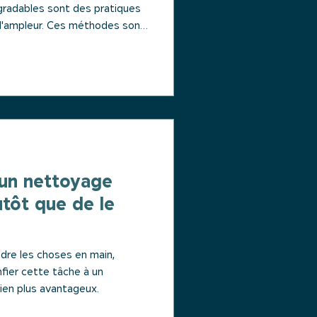
dégradables sont des pratiques
 d'ampleur. Ces méthodes sont
euses de l’environnement,
 un nettoyage
utôt que de le
ndre les choses en main,
nfier cette tâche à un
ien plus avantageux.