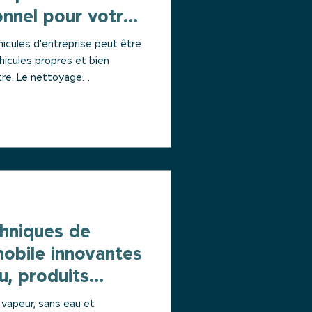
onnel pour votre
hicules d'entreprise peut être
hicules propres et bien
tre. Le nettoyage
st souvent négligé, mais il
lement ...
chniques de
obile innovantes
u, produits
 vapeur, sans eau et