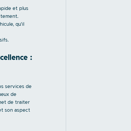
apide et plus 
atement.
cule, qu'il 
 
ifs.
ellence : 
s services de 
ueux de 
et de traiter 
et son aspect 