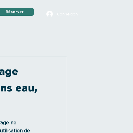
Réserver
Connexion
yage
ns eau,
yage ne 
tilisation de 