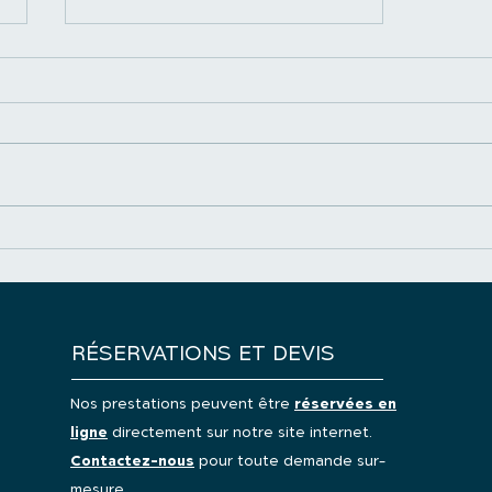
Pourquoi choisir un
nettoyage professionnel
plutôt que de le faire soi-
même ?
RÉSERVATIONS ET DEVIS
Nos prestations peuvent être
réservées en
ligne
directement sur notre site internet.
Contactez-nous
pour toute demande sur-
mesure.