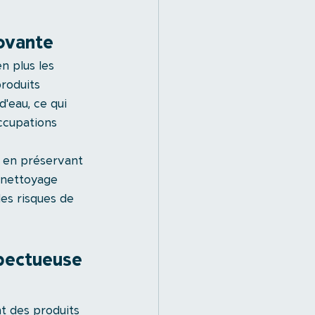
ovante
n plus les 
roduits 
'eau, ce qui 
ccupations 
t en préservant 
e nettoyage 
les risques de 
pectueuse 
t des produits 