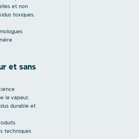
lles et non 
idus toxiques. 
omologues 
nière 
r et sans 
cience 
 la vapeur, 
lus durable et 
roduits 
es techniques 