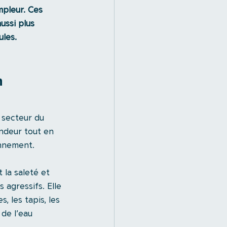
mpleur. Ces 
ssi plus 
ules.
n 
 secteur du 
ndeur tout en 
onnement.
la saleté et 
 agressifs. Elle 
, les tapis, les 
 de l’eau 