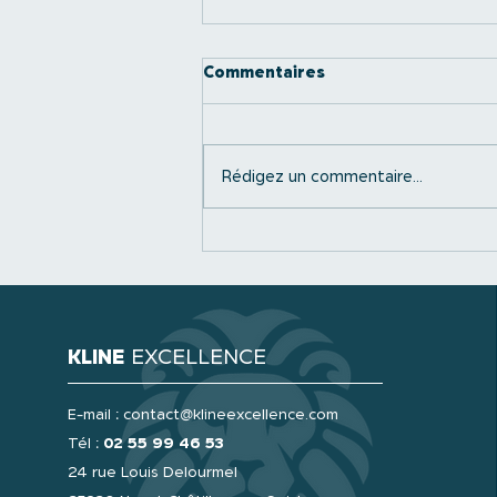
Commentaires
Rédigez un commentaire...
Le nettoyage automobile
pour les entreprises :
pourquoi choisir un service
professionnel pour votre
flotte
KLINE
EXCELLENCE
E-mail :
contact@klineexcellence.com
Tél :
02 55 99 46 53
24 rue Louis Delourmel