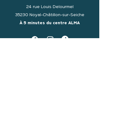
24 rue Louis Delourmel
35230 Noyal-Châtillon-sur-Seiche
À 5 minutes du centre ALMA
RÉSERVATIONS ET DEVIS
Nos prestations peuvent être
réservées
en ligne
directement sur notre site
internet.
Contactez-nous
pour toute
demande sur-mesure.
Réserver