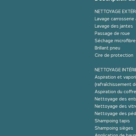
NETTOYAGE EXTÉR
Lavage carrosserie 
Lavage des jantes
Passage de roue
Séchage microfibre
Brillant pneu
Cire de protection
NETTOYAGE INTÉRI
Aspiration et vapori
(rafraîchissement de 
Aspiration du coffr
Nettoyage des entr
Nettoyage des vitr
Nettoyage des péd
Shampoing tapis
Shampoing sièges
Application de baum