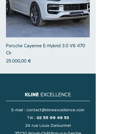
Porsche Cayenne E-Hybrid 3.0 V6 470
Ch
Prix
25 000,00 €
KLINE
EXCELLENCE
E-mail :
contact@klineexcellence.com
Tél :
02 55 99 46 53
24 rue Louis Delourmel
35230 Noyal-Châtillon-sur-Seiche